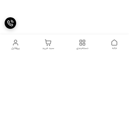
خانه
دسته‌بندی
سبد خرید
پروفایل
دسترسی سریع
تماس با ما
سوالات متداول
عینک‌های ترند 2025 |
خرید قسطی با اسنپ پی
جدیدترین مدل‌های خفن و