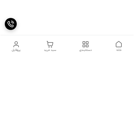
خانه
دسته‌بندی
سبد خرید
پروفایل
دسترسی سریع
تماس با ما
سوالات متداول
عینک‌های ترند 2025 |
خرید قسطی با اسنپ پی
جدیدترین مدل‌های خفن و