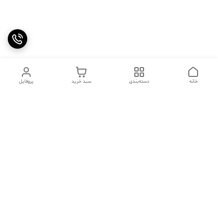
خانه
دسته‌بندی
سبد خرید
پروفایل
دسترسی سریع
تماس با ما
سوالات متداول
عینک‌های ترند 2025 |
خرید قسطی با اسنپ پی
جدیدترین مدل‌های خفن و