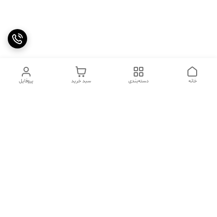
خانه
دسته‌بندی
سبد خرید
پروفایل
دسترسی سریع
تماس با ما
سوالات متداول
عینک‌های ترند 2025 |
خرید قسطی با اسنپ پی
جدیدترین مدل‌های خفن و