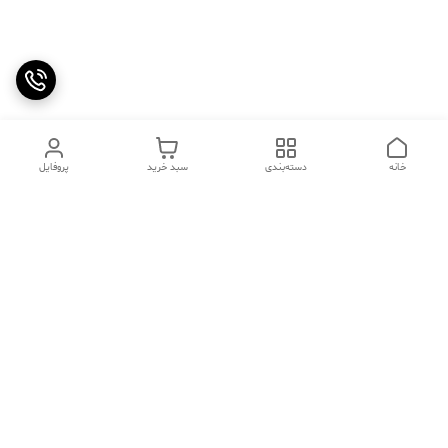
خانه
دسته‌بندی
سبد خرید
پروفایل
دسترسی سریع
تماس با ما
سوالات متداول
عینک‌های ترند 2025 |
خرید قسطی با اسنپ پی
جدیدترین مدل‌های خفن و