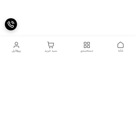
خانه
دسته‌بندی
سبد خرید
پروفایل
دسترسی سریع
تماس با ما
سوالات متداول
عینک‌های ترند 2025 |
خرید قسطی با اسنپ پی
جدیدترین مدل‌های خفن و