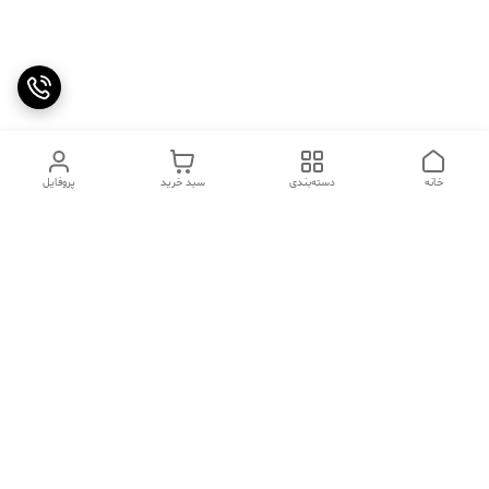
خانه
دسته‌بندی
سبد خرید
پروفایل
دسترسی سریع
تماس با ما
سوالات متداول
عینک‌های ترند 2025 |
خرید قسطی با اسنپ پی
جدیدترین مدل‌های خفن و