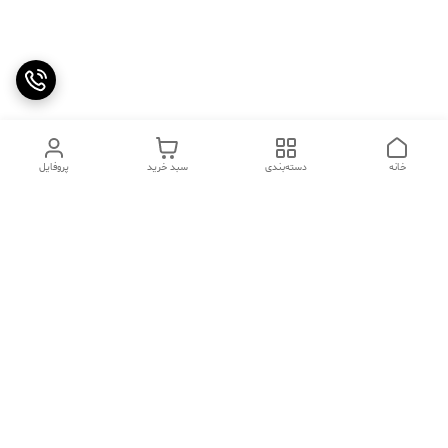
خانه
دسته‌بندی
سبد خرید
پروفایل
دسترسی سریع
تماس با ما
سوالات متداول
عینک‌های ترند 2025 |
خرید قسطی با اسنپ پی
جدیدترین مدل‌های خفن و