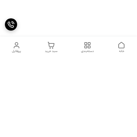
خانه
دسته‌بندی
سبد خرید
پروفایل
دسترسی سریع
تماس با ما
سوالات متداول
عینک‌های ترند 2025 |
خرید قسطی با اسنپ پی
جدیدترین مدل‌های خفن و