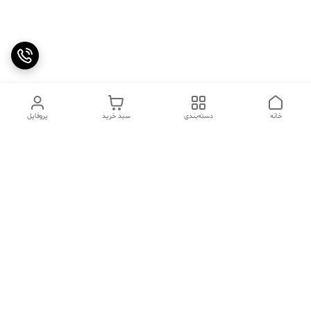
خانه
دسته‌بندی
سبد خرید
پروفایل
دسترسی سریع
تماس با ما
سوالات متداول
عینک‌های ترند 2025 |
خرید قسطی با اسنپ پی
جدیدترین مدل‌های خفن و