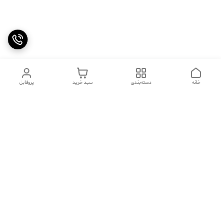
خانه
دسته‌بندی
سبد خرید
پروفایل
دسترسی سریع
تماس با ما
سوالات متداول
عینک‌های ترند 2025 |
خرید قسطی با اسنپ پی
جدیدترین مدل‌های خفن و