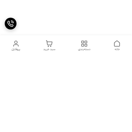
خانه
دسته‌بندی
سبد خرید
پروفایل
دسترسی سریع
تماس با ما
سوالات متداول
عینک‌های ترند 2025 |
خرید قسطی با اسنپ پی
جدیدترین مدل‌های خفن و