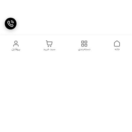
خانه
دسته‌بندی
سبد خرید
پروفایل
دسترسی سریع
تماس با ما
سوالات متداول
عینک‌های ترند 2025 |
خرید قسطی با اسنپ پی
جدیدترین مدل‌های خفن و