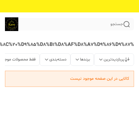
جستجو
%D9%BE%DB%8C%D8%B1%D8%A7%D9%87%D9%86%20%D9%85%D8%B4%DA%A9%DB%8C%20%D9%85%D8%B1%D8%AF%D8%A7%D9%86%D9%87
پربازدیدترین
برندها
دسته‌بندی
فقط محصولات موجود
کالایی در این صفحه موجود نیست