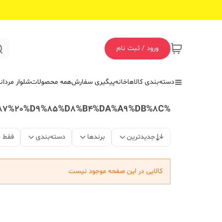
ورود / ثبت نام
دسته‌بندی کالاها
خانه
پیگیری سفارش
همه محصولات
شلوار مردان
%D9%BE%DB%8C%D8%B1%D8%A7%D9%87%D9%86%20%D8%A7%D8%B3%D9%BE%D8%B1%D8%AA%20%D9%85%D8%B1%D8%AF%D8%A7%D9%86%D9%87%20%D9%85%D8%B4%DA%A9%DB%8C
جدیدترین
برندها
دسته‌بندی
فقط 
کالایی در این صفحه موجود نیست