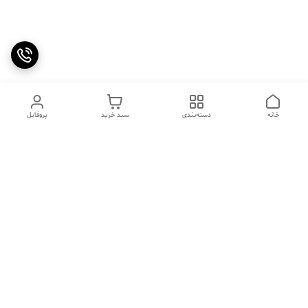
خانه
دسته‌بندی
سبد خرید
پروفایل
دسترسی سریع
تماس با ما
سوالات متداول
عینک‌های ترند 2025 |
خرید قسطی با اسنپ پی
جدیدترین مدل‌های خفن و