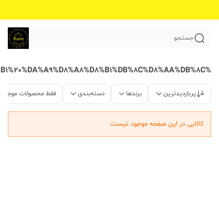
جستجو
%D8%AE%D8%B1%DB%8C%D8%AF%20%D8%B4%D9%84%D9%88%D8%A7%D8%B1%20%DA%A9%D8%A8%D8%B1%DB%8C%D8%AA%DB%8C
پربازدیدترین
برندها
دسته‌بندی
فقط محصولات موجود
کالایی در این صفحه موجود نیست