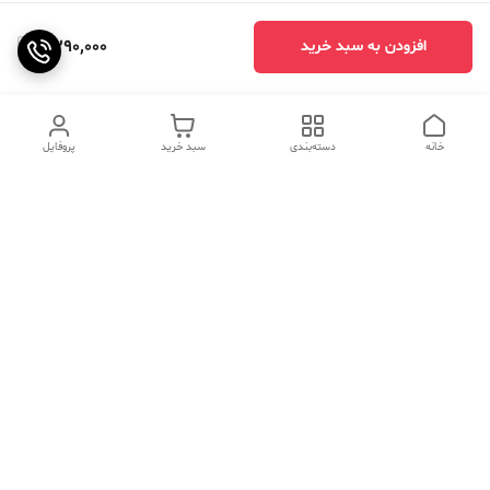
2,290,000
افزودن به سبد خرید
خانه
دسته‌بندی
سبد خرید
پروفایل
دسترسی سریع
تماس با ما
سوالات متداول
عینک‌های ترند 2025 |
خرید قسطی با اسنپ پی
جدیدترین مدل‌های خفن و
خاص
درباره ما