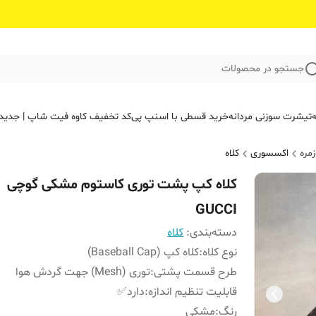
جستجو در محصولات
ه
تیشرت سوزنی مردانه
خرید قسطی با اسنپ پی
کد تخفیف کاوه فیت‌ شاپ | جدید
مره
اکسسوری
کلاه
کلاه کپ پشت توری کاستوم مشکی گوچی
GUCCI
دسته‌بندی
:
کلاه
نوع کلاه
:
کلاه کپ (Baseball Cap)
طرح قسمت پشتی
:
توری (Mesh) جهت گردش هوا
قابلیت تنظیم اندازه
:
دارد✅
رنگ
:
مشکی