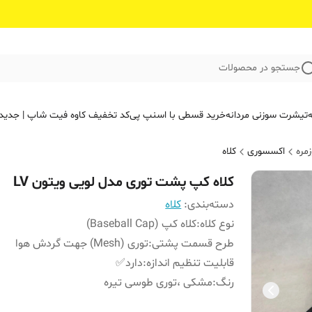
جستجو در محصولات
ه
تیشرت سوزنی مردانه
خرید قسطی با اسنپ پی
کد تخفیف کاوه فیت‌ شاپ | جدید
مره
اکسسوری
کلاه
کلاه کپ پشت توری مدل لویی ویتون LV
دسته‌بندی
:
کلاه
نوع کلاه
:
کلاه کپ (Baseball Cap)
طرح قسمت پشتی
:
توری (Mesh) جهت گردش هوا
قابلیت تنظیم اندازه
:
دارد✅
رنگ
:
مشکی ،توری طوسی تیره