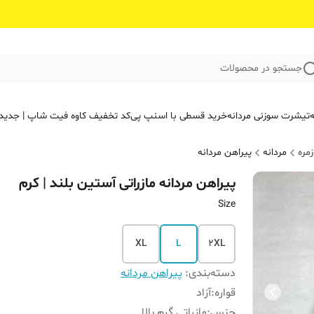
جستجو در محصولات
ه
تیشرت سوزنی مردانه
خرید قسطی با اسنپ پی
کد تخفیف کاوه فیت‌ شاپ | جدید
مره
مردانه
پیراهن مردانه
پیراهن مردانه مازراتی آستین بلند | کرم
Size
XL
L
2XL
دسته‌بندی
:
پیراهن مردانه
قواره
:
آزاد
جنس
:
مازراتی گرم بالا