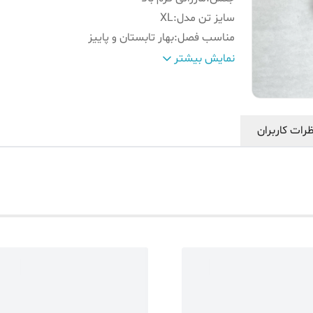
سایز تن‌ مدل
:
XL
مناسب فصل
:
بهار تابستان و پاییز
رنگ
:
کرم
نمایش بیشتر
جدول سایز
:
داخل تصاویر موجود است
توجه‼️
:
برند روی لباس به صورت رندوم ارسال میشود،ما
MANGO,FEAR OF GOD)
رات کاربران