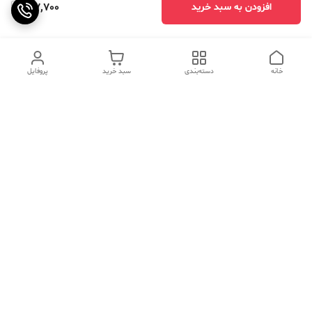
917,700
افزودن به سبد خرید
خانه
دسته‌بندی
سبد خرید
پروفایل
دسترسی سریع
تماس با ما
سوالات متداول
عینک‌های ترند 2025 |
خرید قسطی با اسنپ پی
جدیدترین مدل‌های خفن و
خاص
درباره ما
⚡ اشتباهات استایل که ظاهر
کد تخفیف کاوه فیت‌ شاپ |