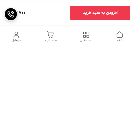
917,700
افزودن به سبد خرید
خانه
دسته‌بندی
سبد خرید
پروفایل
دسترسی سریع
تماس با ما
سوالات متداول
عینک‌های ترند 2025 |
خرید قسطی با اسنپ پی
جدیدترین مدل‌های خفن و
خاص
درباره ما