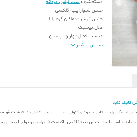
دسته‌بندی
:
ست لباس مردانه
جنس شلوار
:
پنبه گلکسی
جنس تیشرت
:
ماکان گرم بالا
مدل
:
بیسیک
مناسب فصل
:
بهار و تابستان
جزئیات
:
قواره دار (لانگ)
نمایش بیشتر
رنگ
:
مشکی
جدول سایز
:
داخل تصاویر موجود است.
قد و وزن مدل
:
قد ۱۷۸ وزن ۸۸
توجه‼️
:
جدول سایز داخل تصاویر را بررسی بفرمایید🌹
ن کلیک کنید
 ایده‌آل برای استایل اسپرت و کژوال است. این ست شامل یک تیشرت قواره دار
دوستانه مناسب است. جنس پنبه گلکسی باکیفیت آن، راحتی و دوام را تضمین می