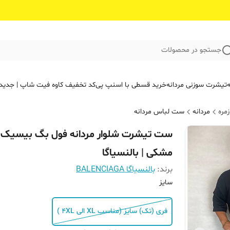
جستجو در محصولات
ه
تیشرت سوزنی مردانه
خرید قسطی با اسنپ پی
کد تخفیف کاوه فیت‌ شاپ | جدید
مره
مردانه
ست لباس مردانه
ست تیشرت شلوار مردانه فول بگ بیسیک
مشکی | بالنسیاگا
برند:
بالنسیاگا BALENCIAGA
سایز
فری (تک) سایز (مناسب XL الی 4XL )