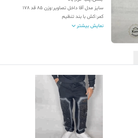
سایز مدل آقا داخل تصاویر
:
وزن 85 قد 178
کمر
:
کش با بند تنظیم
طرح
:
فول نگین
نمایش بیشتر
راهنمای سایزبندی
:
داخل تصاویر موجود است
قد شلوار
:
۱۰۸