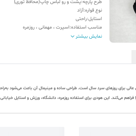
طرح پارچه
:
پشت و رو لباس چاپ(محافظ توری)
نوع قواره
:
آزاد
استایل
:
راحتی
مناسب استفاده
:
اسپرت ، مهمانی ، روزمره
نوع لباس
:
هودی اسپرت چاپی کمر کش
نمایش بیشتر
سایزبندی
:
فری سایز مناسب L تا 2XL
قد و وزن مدل
:
178-۹۰
جنس
:
دورس فلامنت داخل کرکی
رنگ
:
مشکی (چاپ ریز آدیداس )
الی برای روزهای سرد سال است. طراحی ساده و مینیمال آن باعث می‌شود به‌راح
ا فراهم می‌کند. این هودی برای استفاده روزمره، دانشگاه، ورزش و استایل خیابانی 