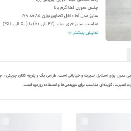
جنس
:
سورن اعلا گرم بالا
سایز مدل آقا داخل تصاویر
:
وزن 85 قد 178
مناسب سایز
:
فری سایز (42 الی 50) یا (XL الی 4XL)
الگو
:
بگ استایل قواره بزرگ
نمایش بیشتر
مدل
:
بگ کاستوم همراه پارچه چریکی کتان
قد شلوار
:
۱۰۷
قد فاق
:
۳9
ابی مدرن برای استایل اسپرت و خیابانی است. طراحی بگ و پارچه کتان چریکی ، جذ
ت اسپرت، گزینه‌ای مناسب برای دورهمی‌ها و استفاده روزمره است.