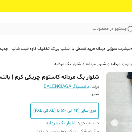
جستجو در محصولات
ه
تیشرت سوزنی مردانه
خرید قسطی با اسنپ پی
کد تخفیف کاوه فیت‌ شاپ | جدید
مره
مردانه
شلوار مردانه
شلوار بگ مردانه
شلوار بگ مردانه کاستوم چریکی کرم | بالنس
برند:
بالنسیاگا BALENCIAGA
سایز
فری سایز (42 الی 50) یا (XL الی 4XL)
دسته‌بندی
:
شلوار بگ مردانه
رنگ
:
مشکی تیکه دوزی چریکی زرد