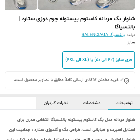
شلوار بگ مردانه کاستوم پیستوله چرم دوزی ستاره |
بالنسیاگا
برند:
بالنسیاگا BALENCIAGA
سایز
فری سایز (42 الی 50) یا (XL الی 4XL)
✅ خرید مطمئن 💯کالای ارسالی کاملاً مطابق با تصاویر محصول است.
توضیحات
مشخصات
نظرات کاربران
شلوار مردانه مدل بگ کاستوم پیستوله بالنسیاگا انتخابی مدرن برای
استایل اسپرت و خیابانی است. طراحی بگ و گلدوزی ستاره ، جذابیت این
شلوار را افزایش می‌دهد و ظاهر خاصی به استایل شما می‌بخشد. ترکیب این