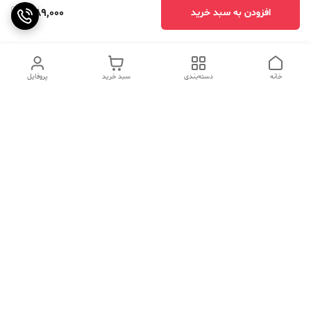
1,189,000
افزودن به سبد خرید
خانه
دسته‌بندی
سبد خرید
پروفایل
دسترسی سریع
تماس با ما
سوالات متداول
عینک‌های ترند 2025 |
خرید قسطی با اسنپ پی
جدیدترین مدل‌های خفن و
خاص
درباره ما
⚡ اشتباهات استایل که ظاهر
کد تخفیف کاوه فیت‌ شاپ |