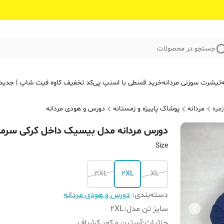
جستجو در محصولات
ه
تیشرت سوزنی مردانه
خرید قسطی با اسنپ پی
کد تخفیف کاوه فیت‌ شاپ | جدید
مره
مردانه
پوشاک پاییزه و زمستانه
دورس و هودی مردانه
دورس مردانه مدل بیسیک داخل کرکی سرمه
Size
3XL
2XL
XL
دسته‌بندی
:
دورس و هودی مردانه
سایز تن‌ مدل
:
2XL
جزئیات
:
آستین و کمر کشباف