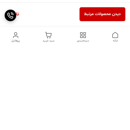
ناموجود
دیدن محصولات مرتبط
خانه
دسته‌بندی
سبد خرید
پروفایل
دسترسی سریع
تماس با ما
سوالات متداول
عینک‌های ترند 2025 |
خرید قسطی با اسنپ پی
جدیدترین مدل‌های خفن و
خاص
درباره ما