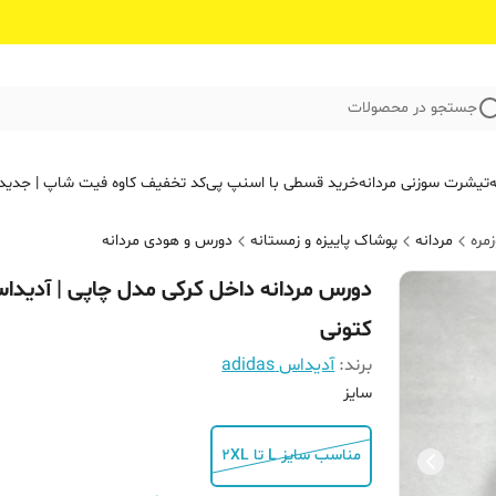
جستجو در محصولات
ه
تیشرت سوزنی مردانه
خرید قسطی با اسنپ پی
کد تخفیف کاوه فیت‌ شاپ | جدید
مره
مردانه
پوشاک پاییزه و زمستانه
دورس و هودی مردانه
دورس مردانه داخل کرکی مدل چاپی | آدیدا
کتونی
برند:
آدیداس adidas
سایز
مناسب سایز L تا 2XL