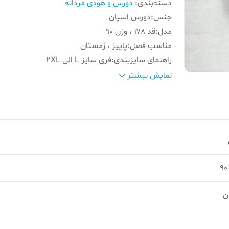
دسته‌بندی
:
دورس و هودی مردانه
جنس
:
دورس اسپان
مدل
:
قد ۱۷۸ ، وزن 90
مناسب فصل
:
پاییز ، زمستان
راهنمای سایزبندی
:
فری سایز L الی 2XL
طرح
:
آدیداس با پایه سفید
نمایش بیشتر
ن