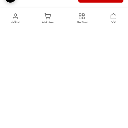
خانه
دسته‌بندی
سبد خرید
پروفایل
دسترسی سریع
تماس با ما
سوالات متداول
عینک‌های ترند 2025 |
خرید قسطی با اسنپ پی
جدیدترین مدل‌های خفن و
خاص
درباره ما
⚡ اشتباهات استایل که ظاهر
کد تخفیف کاوه فیت‌ شاپ |
شما را خراب می‌کند | راهنمای
جدیدترین تخفیف ‌های
شیک‌پوشی 2025د