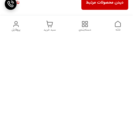
ناموجود
دیدن محصولات مرتبط
خانه
دسته‌بندی
سبد خرید
پروفایل
دسترسی سریع
تماس با ما
سوالات متداول
عینک‌های ترند 2025 |
خرید قسطی با اسنپ پی
جدیدترین مدل‌های خفن و
خاص
درباره ما
⚡ اشتباهات استایل که ظاهر
کد تخفیف کاوه فیت‌ شاپ |