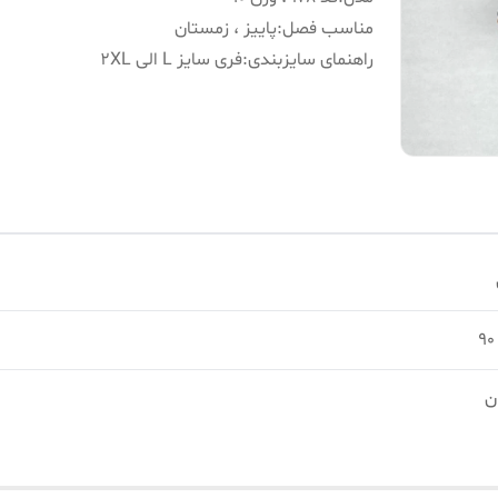
مناسب فصل
:
پاییز ، زمستان
راهنمای سایزبندی
:
فری سایز L الی 2XL
ن