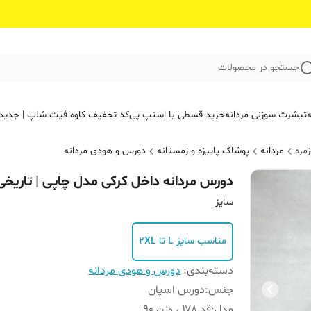
جستجو در محصولات
ه
تیشرت سوزنی مردانه
خرید قسطی با اسنپ پی
کد تخفیف کاوه فیت‌ شاپ | جدید
مره
مردانه
پوشاک پاییزه و زمستانه
دورس و هودی مردانه
دورس مردانه داخل کرکی مدل چاپی | تاریخی
سایز
مناسب سایز L تا 2XL
دسته‌بندی
:
دورس و هودی مردانه
جنس
:
دورس اسپان
مدل
:
قد ۱۷۸ ، وزن 90