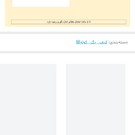
دسته‌بندی
:
کیف , بگ , کوله🎒