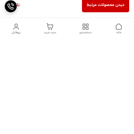
ناموجود
دیدن محصولات مرتبط
خانه
دسته‌بندی
سبد خرید
پروفایل
دسترسی سریع
تماس با ما
سوالات متداول
عینک‌های ترند 2025 |
خرید قسطی با اسنپ پی
جدیدترین مدل‌های خفن و
خاص
درباره ما
⚡ اشتباهات استایل که ظاهر
کد تخفیف کاوه فیت‌ شاپ |