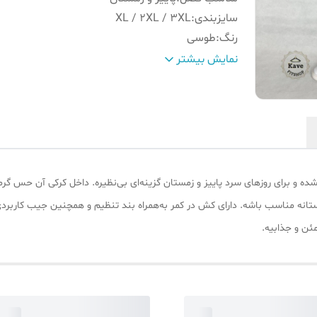
سایزبندی
:
XL / 2XL / 3XL
رنگ
:
طوسی
سایز تن مدل
:
2XL
نمایش بیشتر
الگو
:
بگ
دمپا
:
استوپر دار
کمر
:
کش با بند تنظیم
ه شده و برای روزهای سرد پاییز و زمستان گزینه‌ای بی‌نظیره. داخل کرکی آن حس گ
ستانه مناسب باشه. دارای کش در کمر به‌همراه بند تنظیم و همچنین جیب کاربردی ب
ئن و جذابیه.