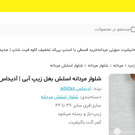
جستجو در محصولات
ه
تیشرت سوزنی مردانه
خرید قسطی با اسنپ پی
کد تخفیف کاوه فیت‌ شاپ | جدید
مره
مردانه
شلوار مردانه
شلوار اسلش مردانه
شلوار مردانه اسلش بغل زیپ آبی | آدیداس
برند:
آدیداس adidas
دسته‌بندی
:
شلوار اسلش مردانه
سایز
:
فری سایز ۳۶ تا 44
زیپ
:
باز و بسته میشود
کمر
:
گت باکیفیت