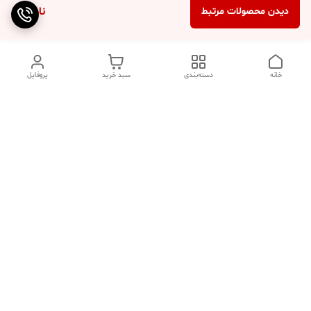
ناموجود
دیدن محصولات مرتبط
خانه
دسته‌بندی
سبد خرید
پروفایل
دسترسی سریع
تماس با ما
سوالات متداول
عینک‌های ترند 2025 |
خرید قسطی با اسنپ پی
جدیدترین مدل‌های خفن و
خاص
درباره ما
⚡ اشتباهات استایل که ظاهر
کد تخفیف کاوه فیت‌ شاپ |