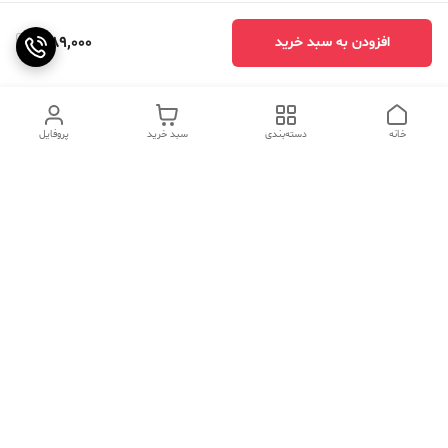
1,189,000
افزودن به سبد خرید
خانه
دسته‌بندی
سبد خرید
پروفایل
دسترسی سریع
تماس با ما
سوالات متداول
عینک‌های ترند 2025 |
خرید قسطی با اسنپ پی
جدیدترین مدل‌های خفن و
خاص
درباره ما