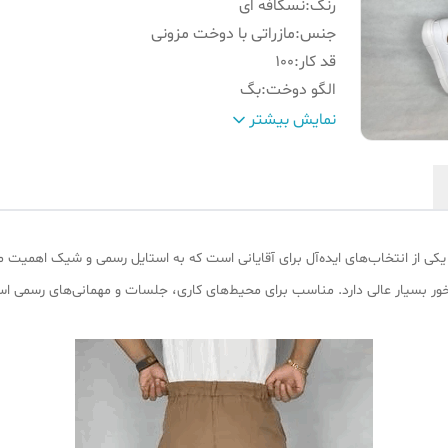
رنگ
:
نسکافه ای
جنس
:
مازراتی با دوخت مزونی
قد کار
:
100
الگو دوخت
:
بگ
کمر
:
دکمه و زیپ(جزئیات داخل تصاویر)
نمایش بیشتر
مناسب استایل
:
رسمی و نیمه رسمی
سایز تن‌ مدل
:
XL
سایز مدل آقا داخل تصاویر
:
وزن 85 قد 178
کی از انتخاب‌های ایده‌آل برای آقایانی است که به استایل رسمی و شیک اهمیت می
ور بسیار عالی دارد. مناسب برای محیط‌های کاری، جلسات و مهمانی‌های رسمی اس