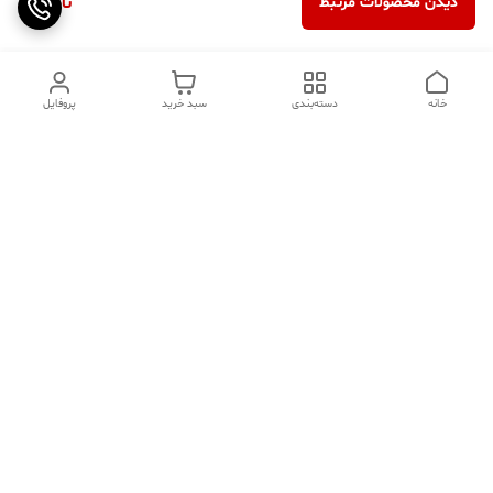
ناموجود
دیدن محصولات مرتبط
خانه
دسته‌بندی
سبد خرید
پروفایل
دسترسی سریع
تماس با ما
سوالات متداول
عینک‌های ترند 2025 |
خرید قسطی با اسنپ پی
جدیدترین مدل‌های خفن و
خاص
درباره ما
⚡ اشتباهات استایل که ظاهر
کد تخفیف کاوه فیت‌ شاپ |
شما را خراب می‌کند | راهنمای