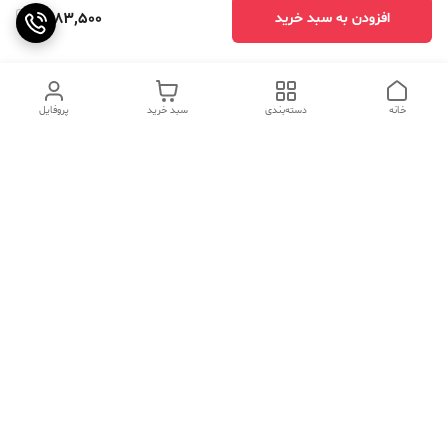
1,483,500
افزودن به سبد خرید
خانه
دسته‌بندی
سبد خرید
پروفایل
دسترسی سریع
تماس با ما
سوالات متداول
عینک‌های ترند 2025 |
خرید قسطی با اسنپ پی
جدیدترین مدل‌های خفن و
خاص
درباره ما
⚡ اشتباهات استایل که ظاهر
کد تخفیف کاوه فیت‌ شاپ |