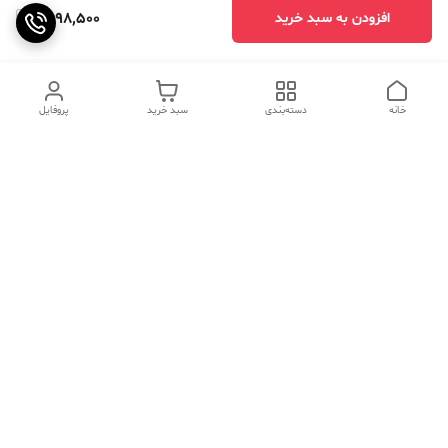
1,598,500
افزودن به سبد خرید
خانه
دسته‌بندی
سبد خرید
پروفایل
دسترسی سریع
تماس با ما
سوالات متداول
عینک‌های ترند 2025 |
خرید قسطی با اسنپ پی
جدیدترین مدل‌های خفن و
خاص
درباره ما
⚡ اشتباهات استایل که ظاهر
کد تخفیف کاوه فیت‌ شاپ |