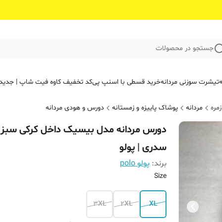
جستجو در محصولات
ه
تیشرت سوزنی مردانه
خرید قسطی با اسنپ پی
کد تخفیف کاوه فیت‌ شاپ | جدید
مره
مردانه
پوشاک پاییزه و زمستانه
دورس و هودی مردانه
دورس مردانه مدل بیسیک داخل کرکی سبز
سدری | پولو
برند:
پولو polo
Size
3XL
2XL
XL