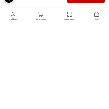
خانه
دسته‌بندی
سبد خرید
پروفایل
دسترسی سریع
تماس با ما
سوالات متداول
عینک‌های ترند 2025 |
خرید قسطی با اسنپ پی
جدیدترین مدل‌های خفن و
خاص
درباره ما
⚡ اشتباهات استایل که ظاهر
کد تخفیف کاوه فیت‌ شاپ |
شما را خراب می‌کند | راهنمای
جدیدترین تخفیف ‌های