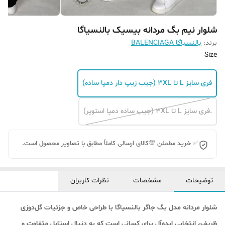
شلوار نیم بگ مردانه بیسیک بالنسیاگا
برند:
بالنسیاگا BALENCIAGA
Size
فری سایز L تا 3XL (جیب زیپ دار دمپا ساده)
.فری سایز L تا 3XL (جیب ساده دمپا استوپر)
✅ خرید مطمئن 💯کالای ارسالی کاملاً مطابق با تصاویر محصول است.
توضیحات
مشخصات
نظرات کاربران
شلوار مردانه مدل بگ جاگر بالنسیاگا با طراحی خاص و جزئیات گل‌دوزی
ظریف، انتخابی ایده‌آل برای کسانی است که به دنبال استایل متفاوت و