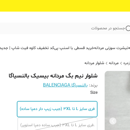
جستجو در محصولات
ه
تیشرت سوزنی مردانه
خرید قسطی با اسنپ پی
کد تخفیف کاوه فیت‌ شاپ | جدید
مره
مردانه
شلوار مردانه
شلوار نیم بگ مردانه بیسیک بالنسیاگا
برند:
بالنسیاگا BALENCIAGA
Size
فری سایز L تا 3XL (جیب زیپ دار دمپا ساده)
.فری سایز L تا 3XL (جیب ساده دمپا استوپر)