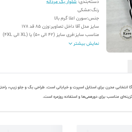
دسته‌بندی
:
شلوار بگ مردانه
رنگ
:
مشکی
جنس
:
سورن اعلا گرم بالا
سایز مدل آقا داخل تصاویر
:
وزن 85 قد 178
مناسب سایز
:
فری سایز (42 الی 50) یا (XL الی 4XL)
الگو
:
بگ استایل قواره بزرگ
نمایش بیشتر
مدل
:
بگ کاستوم: گلدوزی ،پیستوله خورده ، جلو زیپ
قد شلوار
:
۱۱۰
ا انتخابی مدرن برای استایل اسپرت و خیابانی است. طراحی بگ و جلو زیپ، راحت
ینه‌ای مناسب برای دورهمی‌ها و استفاده روزمره است.