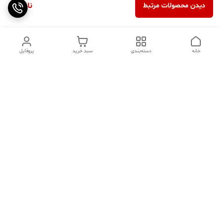
ناموجود
دیدن محصولات مرتبط
خانه
دسته‌بندی
سبد خرید
پروفایل
دسترسی سریع
تماس با ما
سوالات متداول
عینک‌های ترند 2025 |
خرید قسطی با اسنپ پی
جدیدترین مدل‌های خفن و
خاص
درباره ما
⚡ اشتباهات استایل که ظاهر
کد تخفیف کاوه فیت‌ شاپ |