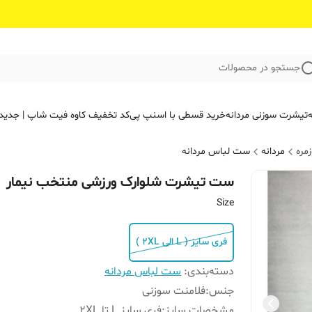
جستجو در محصولات
ه
تیشرت سوزنی مردانه
خرید قسطی با اسنپ پی
کد تخفیف کاوه فیت‌ شاپ | جدید
مره
مردانه
ست لباس مردانه
ست تیشرت شلوارک ورزشی منتخب نیمار
Size
فری سایز ( L الی 2XL )
دسته‌بندی
:
ست لباس مردانه
جنس
:
فلامنت سوزنی
مشخصات سایز
:
فری سایز L تا 2XL